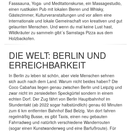
Fasssauna, Yoga- und Meditationskurse, ein Massagestudio,
einen rustikalen Pub mit lokalen Bieren und Whisky,
Gästezimmer, Kulturveranstaltungen und vor allem eine
internationale und lokale Gemeinschaft von kreativen und gut
gelaunten Menschen. Und wenn du mal keine Lust hast,
Wildkräuter zu sammeln gibt´s Samstags Pizza aus dem
Holzbackofen.
DIE WELT: BERLIN UND
ERREICHBARKEIT
In Berlin zu leben ist schön, aber viele Menschen sehnen
sich auch nach dem Land. Warum nicht beides haben? Die
Coco Cabañas liegen genau zwischen Berlin und Leipzig und
zwar nicht im zersiedelten Speckgürtel sondern in einem
echten Dorf. Der Zug fährt von Berlin Hauptbahnhof im
Stundentakt (ab 2022 sogar halbstündlich) genau 60 Minuten
zum 6 km entfernten Bahnhof Bad Belzig. Von dort fahren
regelmäßig Busse, es gibt Taxis, einen neu gebauten
Fahrradweg und natürlich verschiedene Wanderrouten
(sogar einen Kunstwanderweg und eine Barfußroute). Für