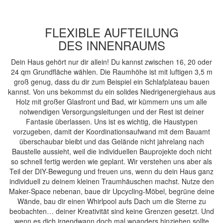
FLEXIBLE AUFTEILUNG
DES INNENRAUMS
Dein Haus gehört nur dir allein! Du kannst zwischen 16, 20 oder
24 qm Grundfläche wählen. Die Raumhöhe ist mit luftigen 3,5 m
groß genug, dass du dir zum Beispiel ein Schlafplateau bauen
kannst. Von uns bekommst du ein solides Niedrigenergiehaus aus
Holz mit großer Glasfront und Bad, wir kümmern uns um alle
notwendigen Versorgungsleitungen und der Rest ist deiner
Fantasie überlassen. Uns ist es wichtig, die Haustypen
vorzugeben, damit der Koordinationsaufwand mit dem Bauamt
überschaubar bleibt und das Gelände nicht jahrelang nach
Baustelle aussieht, weil die individuellen Bauprojekte doch nicht
so schnell fertig werden wie geplant. Wir verstehen uns aber als
Teil der DIY-Bewegung und freuen uns, wenn du dein Haus ganz
individuell zu deinem kleinen Traumhäuschen machst. Nutze den
Maker-Space nebenan, baue dir Upcycling-Möbel, begrüne deine
Wände, bau dir einen Whirlpool aufs Dach um die Sterne zu
beobachten… deiner Kreativität sind keine Grenzen gesetzt. Und
wenn es dich irgendwann doch mal woanders hinziehen sollte