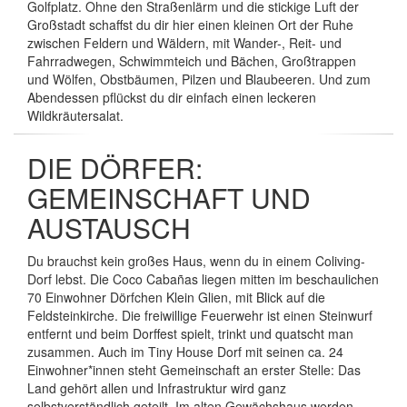
Golfplatz. Ohne den Straßenlärm und die stickige Luft der
Großstadt schaffst du dir hier einen kleinen Ort der Ruhe
zwischen Feldern und Wäldern, mit Wander-, Reit- und
Fahrradwegen, Schwimmteich und Bächen, Großtrappen
und Wölfen, Obstbäumen, Pilzen und Blaubeeren. Und zum
Abendessen pflückst du dir einfach einen leckeren
Wildkräutersalat.
DIE DÖRFER:
GEMEINSCHAFT UND
AUSTAUSCH
Du brauchst kein großes Haus, wenn du in einem Coliving-
Dorf lebst. Die Coco Cabañas liegen mitten im beschaulichen
70 Einwohner Dörfchen Klein Glien, mit Blick auf die
Feldsteinkirche. Die freiwillige Feuerwehr ist einen Steinwurf
entfernt und beim Dorffest spielt, trinkt und quatscht man
zusammen. Auch im Tiny House Dorf mit seinen ca. 24
Einwohner*innen steht Gemeinschaft an erster Stelle: Das
Land gehört allen und Infrastruktur wird ganz
selbstverständlich geteilt. Im alten Gewächshaus werden